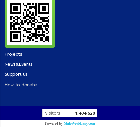
Projects
News&Events
Support us
How to donate
Today's visitor
1
Powered by
MakeWebEasy.com