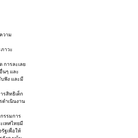
ะความ
ละภาวะ
ิด การละเลย
ื่นๆ และ
บฟัง และมี
รสิทธิเด็ก
ารดำเนินงาน
ณะกรรมการ
ระเทศไทยมี
ฐเพื่อให้