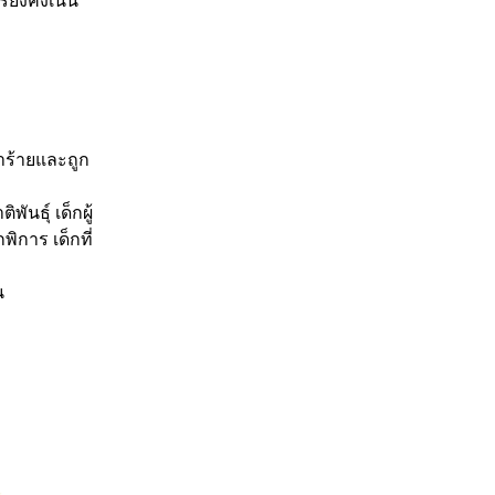
ยังคงเน้น
ร้ายและถูก
นธุ์ เด็กผู้
พิการ เด็กที่
น