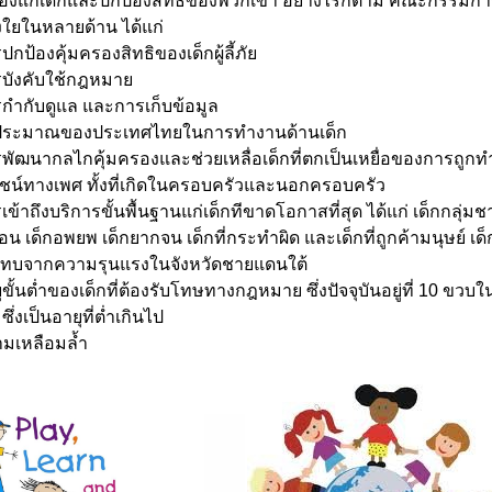
องแก่เด็กและปกป้องสิทธิของพวกเขา อย่างไรก็ตาม คณะกรรมการ
งใยในหลายด้าน ได้แก่
งคุ้มครองสิทธิของเด็กผู้ลี้ภัย
คับใช้กฎหมาย
บดูแล และการเก็บข้อมูล
าณของประเทศไทยในการทำงานด้านเด็ก
กลไกคุ้มครองและช่วยเหลื่อเด็กที่ตกเป็นเหยื่อของการถูกทำ
น์ทางเพศ ทั้งที่เกิดในครอบครัวและนอกครอบครัว
งบริการขั้นพื้นฐานแก่เด็กทีขาดโอกาสที่สุด ได้แก่ เด็กกลุ่มชาติพั
ร่ร่อน เด็กอพยพ เด็กยากจน เด็กที่กระทำผิด และเด็กที่ถูกค้ามนุษย์ เด็ก
ะทบจากความรุนแรงในจังหวัดชายแดนใต้
่ำของเด็กที่ต้องรับโทษทางกฎหมาย ซึ่งปัจจุบันอยู่ที่ 10 ขวบใ
่งเป็นอายุที่ต่ำเกินไป
หลือมล้ำ