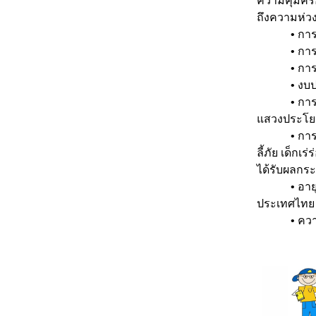
ความคุ้มคร
ถึงความห่ว
• การปกป้อ
• การบัง
• การกำกั
• งบประม
• การพัฒนา
แสวงประโยช
• การเข้าถึ
ลี้ภัย เด็กเ
ได้รับผลกร
• อายุขั้นต
ประเทศไทย ซึ
• ความเ