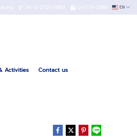
hai.org
Tel.
0-2721-2983
0-2721-2985
EN
 Activities
Contact us