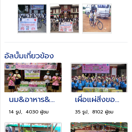
อัลบั้มเกี่ยวข้อง
นม&อาหาร&อาหารว่าง+ไข่ไก่ 6 ฟอง
เผื่อแผ่สิ่งของ & ปันน้ำใจ...ให้น้องตัวเล็กและผู้ยากไร้
14 รูป, 4030 ผู้ชม
35 รูป, 8102 ผู้ชม