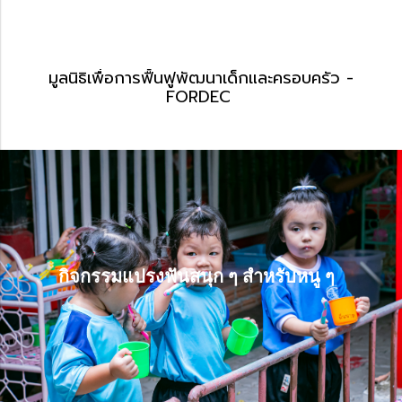
มูลนิธิเพื่อการฟื้นฟูพัฒนาเด็กและครอบครัว -
FORDEC
กิจกรรมแปรงฟันสนุก ๆ สำหรับหนู
กิจกรรมแปรงฟันสนุก ๆ สำหรับหนู ๆ