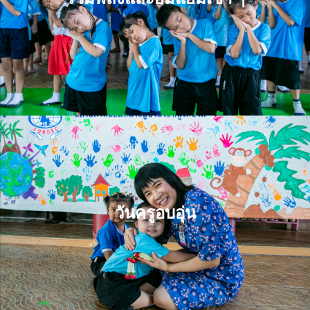
รวมพลังและยิ้มแย้มเช้า ๆ
วันครูอบอุ่น
วันครูอบอุ่น