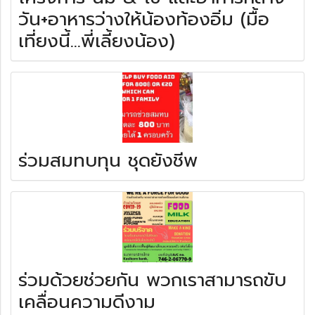
วัน+อาหารว่างให้น้องท้องอิ่ม (มื้อ
เที่ยงนี้...พี่เลี้ยงน้อง)
ร่วมสมทบทุน ชุดยังชีพ
ร่วมด้วยช่วยกัน พวกเราสามารถขับ
เคลื่อนความดีงาม